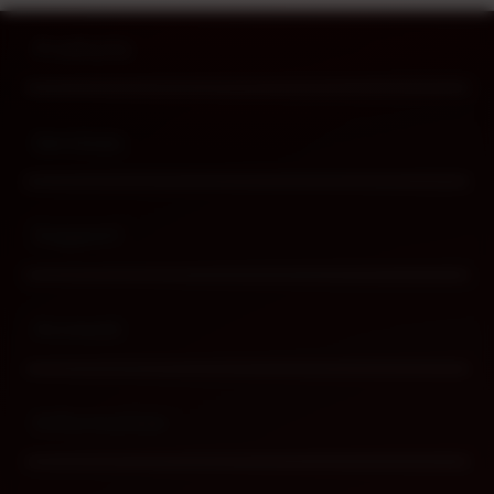
Buka
Footer Navigation
Products
Buka
Services
Buka
Support
Buka
Account
Buka
Information
Buka