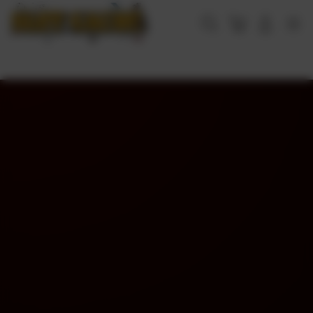
Skip
to
Cari
Troli
Login
Navigation
content